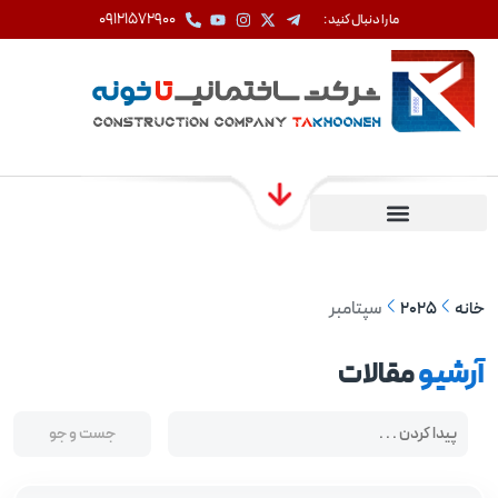
09121572900
ما را دنبال کنید :
سپتامبر
خانه
2025
آرشیو
مقالات