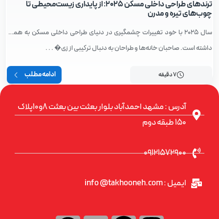
ترندهای طراحی داخلی مسکن ۲۰۲۵: از پایداری زیست‌محیطی تا
چوب‌های تیره و مدرن
سال ۲۰۲۵ با خود تغییرات چشمگیری در دنیای طراحی داخلی مسکن به همراه
داشته است. صاحبان خانه‌ها و طراحان به دنبال ترکیبی از زی� . . .
ادامه مطلب
7 دقیقه
آدرس : مشهد احمدآباد بلوار بعثت بین بعثت ۸و۱۰پلاک
۱۵۰ طبقه دوم
09121572900
ایمیل : info @takhooneh.com